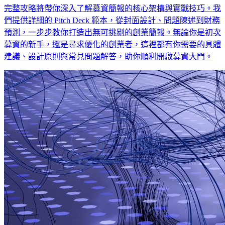
完整攻略將帶你深入了解募資簡報的核心架構與實戰技巧。我
們提供詳細的 Pitch Deck 範本，從封面設計、問題陳述到財務
預測，一步步教你打造出無可挑剔的創業簡報。無論你是初次
募資的新手，還是尋求優化的創業者，這裡都有你需要的具體
建議、設計原則與常見問題解答，助你順利開啟募資大門。