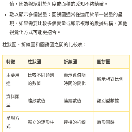
值，因為觀眾對於角度或面積的感知不夠精確。
難以顯示多個變量：圓餅圖通常僅適用於單一變量的呈
現，如果需要比較多個變量或顯示複雜的數據結構，其他
視覺化方式可能更適合。
柱狀圖、折線圖和圓餅圖之間的比較表：
特徵
柱狀圖
折線圖
圓餅圖
主要用
比較不同類別
顯示數值隨
顯示相對比例
途
的數值
時間的變化
資料類
離散數值
連續數值
類別型數據
型
呈現方
獨立的矩形柱
連接的折線
扇形圓餅
式