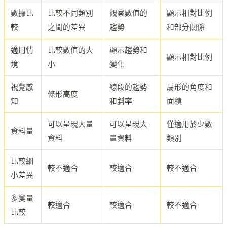
數據比
比較不同類別
觀察數值的
顯示相對比例
較
之間的差異
趨勢
和部分關係
適用情
比較數值的大
顯示趨勢和
顯示相對比例
境
小
變化
視覺感
線段的趨勢
扇形的角度和
條形高度
知
和斜率
面積
可以呈現大量
可以呈現大
僅適用於少數
資料量
資料
量資料
類別
比較細
較不適合
較適合
較不適合
小差異
多變量
較適合
較適合
較不適合
比較