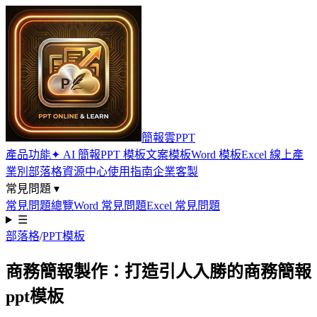
簡報雲PPT
產品功能
✦ AI 簡報
PPT 模板
文案模板
Word 模板
Excel 線上
產
業別
部落格
資源中心
使用指南
企業客製
常見問題 ▾
常見問題總覽
Word 常見問題
Excel 常見問題
☰
部落格
/
PPT模板
商務簡報製作：打造引人入勝的商務簡報
ppt模板