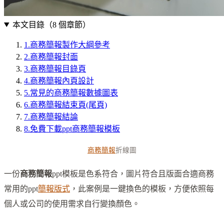
本文目錄（
8
個章節）
1
.
商務簡報製作大綱參考
2
.
商務簡報封面
3
.
商務簡報目錄頁
4
.
商務簡報內頁設計
5
.
常見的商務簡報數據圖表
6
.
商務簡報結束頁(尾頁)
7
.
商務簡報結論
8
.
免費下載ppt商務簡報模板
商務簡報
折線圖
一份
商務簡報
ppt模板是色系符合，圖片符合且版面合適商務
常用的ppt
簡報版式
，此案例是一鍵換色的模板，方便依照每
個人或公司的使用需求自行變換顏色。