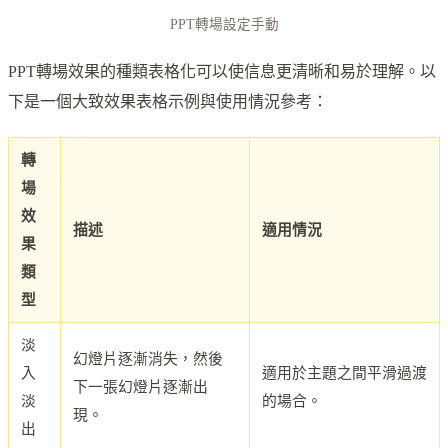
PPT轉場設定手動
PPT轉場效果的種類表格化可以使信息更清晰和易於理解。以
下是一個大致效果表格示例與使用情況參考：
轉
場
效
描述
適用情況
果
類
型
淡
幻燈片逐漸消失，然後
入
適用於主題之間平滑過渡
下一張幻燈片逐漸出
淡
的場合。
現。
出