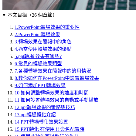
本文目錄（
26
個章節）
1
.
PowerPoint轉場效果的重要性
2
.
PowerPoint轉場效果
3
.
轉場效果在簡報中的角色
4
.
適當使用轉場效果的優點
5
.
ppt轉場 效果有哪些?
6
.
常見的轉場效果類型
7
.
各種轉場效果在簡報中的適用情況
8
.
教你如何在PowerPoint中設置轉場效果
9
.
如何添加PPT轉場效果
10
.
如何調整轉場效果的速度和時間
11
.
如何設置轉場效果的自動或手動播放
12
.
ppt轉場效果的策略與技巧
13
.
ppt轉場轉化介紹
14
.
PPT轉場轉化效果設置
15
.
PPT轉化 在使用 !! 命名配置時