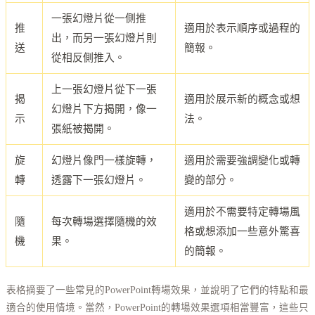
一張幻燈片從一側推
推
適用於表示順序或過程的
出，而另一張幻燈片則
送
簡報。
從相反側推入。
上一張幻燈片從下一張
揭
適用於展示新的概念或想
幻燈片下方揭開，像一
示
法。
張紙被揭開。
旋
幻燈片像門一樣旋轉，
適用於需要強調變化或轉
轉
透露下一張幻燈片。
變的部分。
適用於不需要特定轉場風
隨
每次轉場選擇隨機的效
格或想添加一些意外驚喜
機
果。
的簡報。
表格摘要了一些常見的PowerPoint轉場效果，並說明了它們的特點和最
適合的使用情境。當然，PowerPoint的轉場效果選項相當豐富，這些只