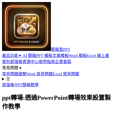
簡報雲PPT
產品功能
✦ AI 簡報
PPT 模板
文案模板
Word 模板
Excel 線上
產
業別
部落格
資源中心
使用指南
企業客製
常見問題 ▾
常見問題總覽
Word 常見問題
Excel 常見問題
☰
部落格
/
PPT簡報教學
ppt轉場:透過PowerPoint轉場效果設置製
作教學