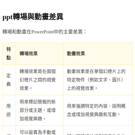
ppt轉場與動畫差異
轉場和動畫在PowerPoint中的主要差異：
特
轉場效果
動畫效果
點
轉場效果是在兩個
動畫效果是在單個幻燈片上的
定
幻燈片之間的視覺
特定物件（例如文字、圖片）
義
效果。
上的視覺效果。
用來標記簡報的新
用
用來強調特定的內容、說明概
部分或主題，或增
途
念或增加視覺興趣和互動。
加視覺興趣。
可以設置為手動或