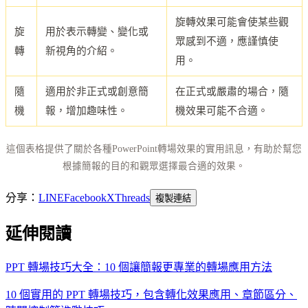
旋轉效果可能會使某些觀
旋
用於表示轉變、變化或
眾感到不適，應謹慎使
轉
新視角的介紹。
用。
隨
適用於非正式或創意簡
在正式或嚴肅的場合，隨
機
報，增加趣味性。
機效果可能不合適。
這個表格提供了關於各種PowerPoint轉場效果的實用訊息，有助於幫您
根據簡報的目的和觀眾選擇最合適的效果。
分享：
LINE
Facebook
X
Threads
複製連結
延伸閱讀
PPT 轉場技巧大全：10 個讓簡報更專業的轉場應用方法
10 個實用的 PPT 轉場技巧，包含轉化效果應用、章節區分、