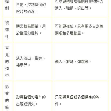
控
可以更精細地控制特定物件的
自動，控制整個幻
制
進入、強調、退出等。
燈片的過渡。
複
通常較為簡單，用
可能更複雜，具有更多自定義
雜
於整個幻燈片。
選項和多層動畫。
性
常
見
淡入淡出、推進、
的
飛入、旋轉、彈跳等。
揭示等。
類
型
影
響
影響整個幻燈片的
只影響單個或多個選定的物
的
出現或消失。
件。
範