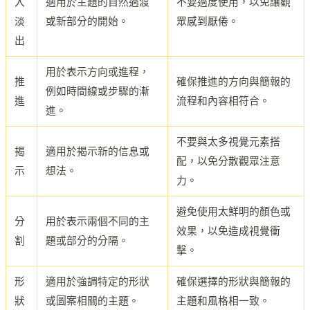
入
適用於主題的自然過渡
不要過度使用，以免讓觀
淡
或新部分的開始。
眾感到厭倦。
出
用於表示方向或進程，
推
確保推進的方向與簡報的
例如時間線或步驟的漸
進
流程和內容相符合。
進。
不要與太多視覺元素搭
揭
適用於揭示新的信息或
配，以免分散觀眾注意
示
想法。
力。
避免使用太鮮明的顏色或
分
用於表示兩個不同的主
效果，以免造成視覺衝
割
題或部分的分隔。
擊。
形
適用於強調特定的形狀
確保選擇的形狀與簡報的
狀
或圖案相關的主題。
主題和風格相一致。