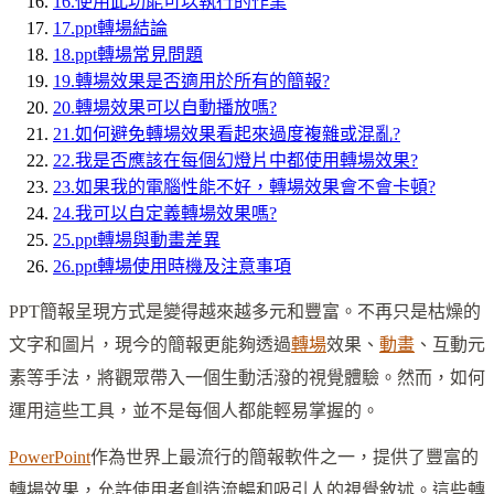
16
.
使用此功能可以執行的作業
17
.
ppt轉場結論
18
.
ppt轉場常見問題
19
.
轉場效果是否適用於所有的簡報?
20
.
轉場效果可以自動播放嗎?
21
.
如何避免轉場效果看起來過度複雜或混亂?
22
.
我是否應該在每個幻燈片中都使用轉場效果?
23
.
如果我的電腦性能不好，轉場效果會不會卡頓?
24
.
我可以自定義轉場效果嗎?
25
.
ppt轉場與動畫差異
26
.
ppt轉場使用時機及注意事項
PPT簡報呈現方式是變得越來越多元和豐富。不再只是枯燥的
文字和圖片，現今的簡報更能夠透過
轉場
效果、
動畫
、互動元
素等手法，將觀眾帶入一個生動活潑的視覺體驗。然而，如何
運用這些工具，並不是每個人都能輕易掌握的。
PowerPoint
作為世界上最流行的簡報軟件之一，提供了豐富的
轉場效果，允許使用者創造流暢和吸引人的視覺敘述。這些轉