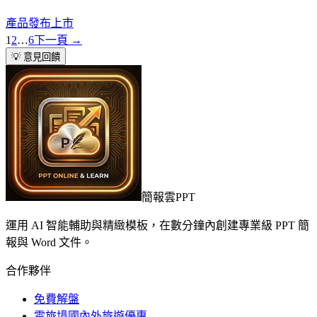
產品
發布
上市
1
2
…
6
下一頁 →
💡 意見回饋
簡報雲PPT
運用 AI 智能輔助與精緻模板，在數分鐘內創建專業級 PPT 簡
報與 Word 文件。
合作夥伴
免費解盤
雲旅境國內外旅遊優惠